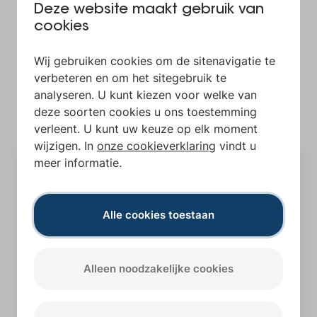
Deze website maakt gebruik van
Bevat volgende licenties
cookies
Wij gebruiken cookies om de sitenavigatie te
verbeteren en om het sitegebruik te
analyseren. U kunt kiezen voor welke van
deze soorten cookies u ons toestemming
verleent. U kunt uw keuze op elk moment
wijzigen. In
onze cookieverklaring
vindt u
meer informatie.
Alle cookies toestaan
LOKALE BESTUREN
BEDRIJVEN
Alleen noodzakelijke cookies
De slimme en veilige manier om digitale
documenten te beheren, ondertekenen en
verzenden.